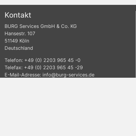
A - Stichwortverzeichnis
Übungsaufgaben mit Lösungen.
B - FORUM D 2012 Kurzbeschreibung
Kontakt
C - Zur Verwendung des
Das Lehrerhandbuch "Biet- und Spieltechnik
Computerprogramms "Q-plus Bridge -
BURG Services GmbH & Co. KG
unterrichten" hilft dem Übungsleiter bei der
Lehrbuchedition" als Begleitung zu
Hansestr. 107
qualifizierten Unterrichtung dieses Kurses.
diesem Lehrbuch
51149 Köln
D - Blattbewertung bei starken
Deutschland
Einfärbern und Zweifärbern
Telefon: +49 (0) 2203 965 45 -0
Telefax: +49 (0) 2203 965 45 -29
E-Mail-Adresse:
info@burg-services.de
www.burg-services.de
Informationen
Lieferinformationen
Datenschutzvereinbarung
Allgemeine Geschäftsbedingungen
Widerrufsbelehrung
Impressum