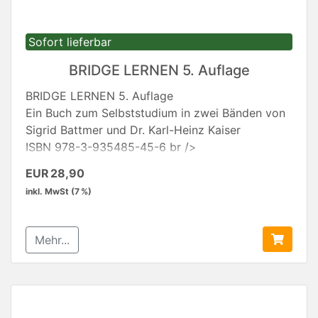
Unterricht) mit folgender Angabe: Anzahl der
Exemplare, Ihre DBV-Nummer, Name/ Vorname
mit Ihrer Email, Versandadresse. Sie erhalten
Sofort lieferbar
dann eine Bestätigung zu Ihre Bestellung von
BRIDGE LERNEN 5. Auflage
unserem Ressort Unterricht.
BRIDGE LERNEN 5. Auflage
Ein Buch zum Selbststudium in zwei Bänden von
Sigrid Battmer und Dr. Karl-Heinz Kaiser
ISBN 978-3-935485-45-6 br />
"Bridge lernen" ist ein Lehrbuch, mit dessen Hilfe
EUR 28,90
Sie ohne Vorkenntnisse zum kompletten
inkl. MwSt (7 %)
Bridgespieler werden können. Als Bietsystem
erlernen Sie FORUM D 2012, das offizielle
Bietsystem des Deutschen Bridge-Verbandes.
Mehr...
Inhaltlich deckt das Buch den Lehrstoff der fünf
DBV-Einsteiger-Kurse ab: Minibridge, Reizung A
Reizung B, Alleinspiel und Gegenspiel.
Auf über 500 Seiten wird Ihnen anhand vieler