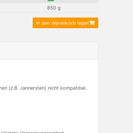
850 g
In den Warenkorb legen
en (z.B. Jannersten) nicht kompatibel.