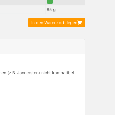
85 g
In den Warenkorb legen
en (z.B. Jannersten) nicht kompatibel.