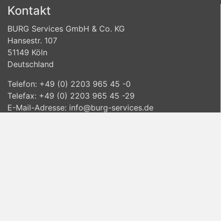
Kontakt
BURG Services GmbH & Co. KG
Hansestr. 107
51149 Köln
Deutschland
Telefon: +49 (0) 2203 965 45 -0
Telefax: +49 (0) 2203 965 45 -29
E-Mail-Adresse:
info@burg-services.de
www.burg-services.de
Informationen
Lieferinformationen
Datenschutzvereinbarung
Allgemeine Geschäftsbedingungen
Widerrufsbelehrung
Impressum