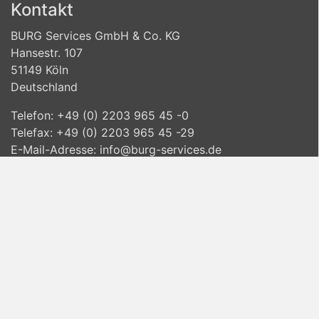
Kontakt
BURG Services GmbH & Co. KG
Hansestr. 107
51149 Köln
Deutschland
Telefon: +49 (0) 2203 965 45 -0
Telefax: +49 (0) 2203 965 45 -29
E-Mail-Adresse:
info@burg-services.de
www.burg-services.de
Informationen
Lieferinformationen
Datenschutzvereinbarung
Allgemeine Geschäftsbedingungen
Widerrufsbelehrung
Impressum
© BURG Services GmbH & Co. KG 2026